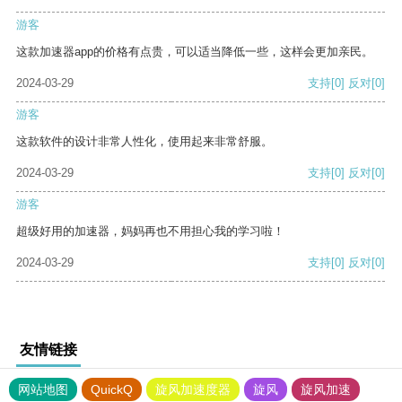
游客
这款加速器app的价格有点贵，可以适当降低一些，这样会更加亲民。
2024-03-29
支持
[0]
反对
[0]
游客
这款软件的设计非常人性化，使用起来非常舒服。
2024-03-29
支持
[0]
反对
[0]
游客
超级好用的加速器，妈妈再也不用担心我的学习啦！
2024-03-29
支持
[0]
反对
[0]
友情链接
网站地图
QuickQ
旋风加速度器
旋风
旋风加速