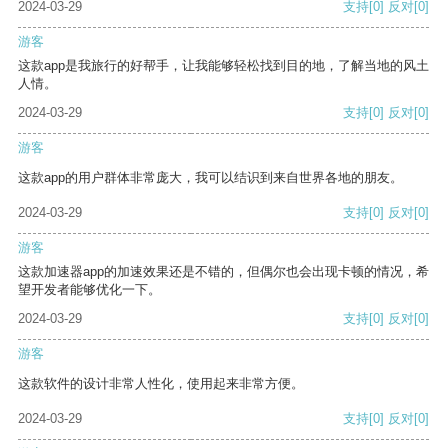
2024-03-29
支持
[0]
反对
[0]
游客
这款app是我旅行的好帮手，让我能够轻松找到目的地，了解当地的风土
人情。
2024-03-29
支持
[0]
反对
[0]
游客
这款app的用户群体非常庞大，我可以结识到来自世界各地的朋友。
2024-03-29
支持
[0]
反对
[0]
游客
这款加速器app的加速效果还是不错的，但偶尔也会出现卡顿的情况，希
望开发者能够优化一下。
2024-03-29
支持
[0]
反对
[0]
游客
这款软件的设计非常人性化，使用起来非常方便。
2024-03-29
支持
[0]
反对
[0]