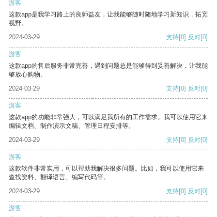
游客
这款app是我学习路上的良师益友，让我能够随时随地学习新知识，拓宽
视野。
2024-03-29
支持
[0]
反对
[0]
游客
这款app的售后服务非常完善，遇到问题总是能够得到妥善解决，让我能
够放心购物。
2024-03-29
支持
[0]
反对
[0]
游客
这款app的功能非常强大，可以满足我所有的工作需求。我可以使用它来
编辑文档、制作演示文稿、管理日程安排等。
2024-03-29
支持
[0]
反对
[0]
游客
这款软件非常实用，可以帮助我解决很多问题。比如，我可以使用它来
查找资料、翻译语言、编写代码等。
2024-03-29
支持
[0]
反对
[0]
游客