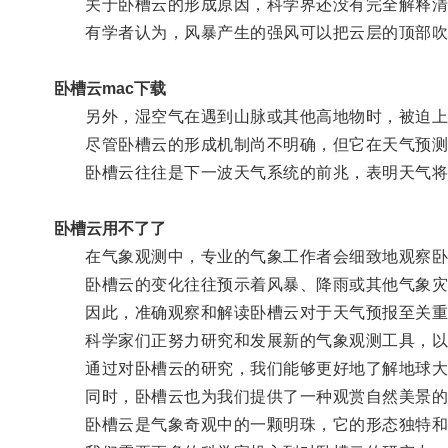
关于卧槽云的形成原因，科学界还没有完全解释清
有学者认为，风暴产生的强风可以把云层的顶部吹
卧槽云mac下载
另外，湿空气在遇到山脉或其他高地物时，被迫上升
尽管卧槽云的形成机制尚不明确，但它在天气预测
卧槽云往往是下一波天气系统的前兆，表明天气将
卧槽云用不了了
在气象观测中，专业的气象工作者会细致地观察卧
卧槽云的变化往往预示着风暴、降雨或其他气象灾
因此，准确观察和解读卧槽云对于天气预报至关重
科学家们正努力研究和发展新的气象观测工具，以
通过对卧槽云的研究，我们能够更好地了解地球大
同时，卧槽云也为我们提供了一种观赏自然美景的
卧槽云是气象奇观中的一颗明珠，它的形态独特和