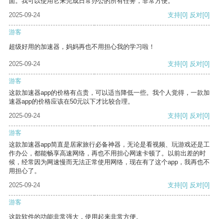
面。我可以使用它来完成日常办公的所有任务，非常方便。
2025-09-24
支持
[0]
反对
[0]
游客
超级好用的加速器，妈妈再也不用担心我的学习啦！
2025-09-24
支持
[0]
反对
[0]
游客
这款加速器app的价格有点贵，可以适当降低一些。我个人觉得，一款加
速器app的价格应该在50元以下才比较合理。
2025-09-24
支持
[0]
反对
[0]
游客
这款加速器app简直是居家旅行必备神器，无论是看视频、玩游戏还是工
作办公，都能畅享高速网络，再也不用担心网速卡顿了。以前出差的时
候，经常因为网速慢而无法正常使用网络，现在有了这个app，我再也不
用担心了。
2025-09-24
支持
[0]
反对
[0]
游客
这款软件的功能非常强大，使用起来非常方便。