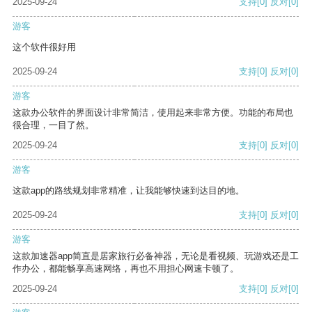
2025-09-24
支持
[0]
反对
[0]
游客
这个软件很好用
2025-09-24
支持
[0]
反对
[0]
游客
这款办公软件的界面设计非常简洁，使用起来非常方便。功能的布局也
很合理，一目了然。
2025-09-24
支持
[0]
反对
[0]
游客
这款app的路线规划非常精准，让我能够快速到达目的地。
2025-09-24
支持
[0]
反对
[0]
游客
这款加速器app简直是居家旅行必备神器，无论是看视频、玩游戏还是工
作办公，都能畅享高速网络，再也不用担心网速卡顿了。
2025-09-24
支持
[0]
反对
[0]