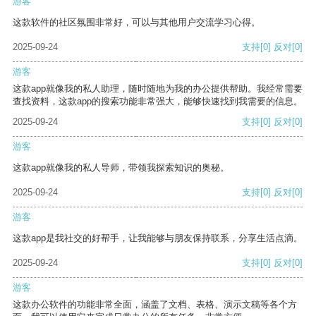
游客
这款软件的社区氛围非常好，可以与其他用户交流学习心得。
2025-09-24
支持
[0]
反对
[0]
游客
这款app就像我的私人助理，随时随地为我的办公提供帮助。我经常需要
查找资料，这款app的搜索功能非常强大，能够快速找到我需要的信息。
2025-09-24
支持
[0]
反对
[0]
游客
这款app就像我的私人导师，带领我探索知识的奥秘。
2025-09-24
支持
[0]
反对
[0]
游客
这款app是我社交的好帮手，让我能够与朋友保持联系，分享生活点滴。
2025-09-24
支持
[0]
反对
[0]
游客
这款办公软件的功能非常全面，涵盖了文档、表格、演示文稿等各个方