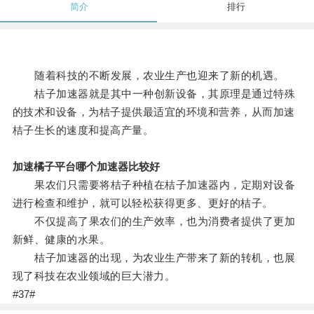
简介
排行
随着科技的不断发展，农业生产也迎来了新的机遇。
桔子加速器就是其中一种创新设备，其原理是通过特殊
的技术和设备，为桔子提供最适宜的环境和营养，从而加速
桔子生长的速度和提高产量。
加速橘子平台哪个加速器比较好
果农们只需要将桔子种植在桔子加速器内，定期对设备
进行检查和维护，就可以轻松获得更多、更好的桔子。
不仅提高了果农们的生产效率，也为消费者提供了更加
新鲜、健康的水果。
桔子加速器的出现，为农业生产带来了新的转机，也展
现了科技在农业领域的巨大潜力。
#37#