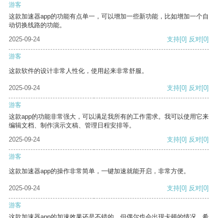
游客
这款加速器app的功能有点单一，可以增加一些新功能，比如增加一个自
动切换线路的功能。
2025-09-24
支持
[0]
反对
[0]
游客
这款软件的设计非常人性化，使用起来非常舒服。
2025-09-24
支持
[0]
反对
[0]
游客
这款app的功能非常强大，可以满足我所有的工作需求。我可以使用它来
编辑文档、制作演示文稿、管理日程安排等。
2025-09-24
支持
[0]
反对
[0]
游客
这款加速器app的操作非常简单，一键加速就能开启，非常方便。
2025-09-24
支持
[0]
反对
[0]
游客
这款加速器app的加速效果还是不错的，但偶尔也会出现卡顿的情况，希