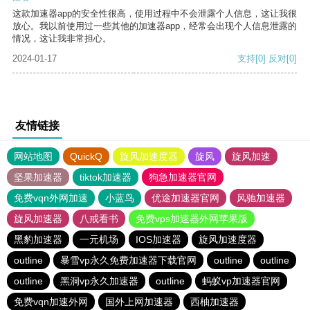
这款加速器app的安全性很高，使用过程中不会泄露个人信息，这让我很
放心。我以前使用过一些其他的加速器app，经常会出现个人信息泄露的
情况，这让我非常担心。
2024-01-17
支持
[0]
反对
[0]
友情链接
网站地图
QuickQ
旋风加速度器
旋风
旋风加速
坚果加速器
tiktok加速器
狗急加速器官网
免费vqn外网加速
小蓝鸟
优途加速器官网
风驰加速器
旋风加速器
八戒看书
免费vps加速器外网苹果版
黑豹加速器
一元机场
IOS加速器
旋风加速度器
outline
暴雪vp永久免费加速器下载官网
outline
outline
outline
黑洞vp永久加速器
outline
蚂蚁vp加速器官网
免费vqn加速外网
国外上网加速器
西柚加速器