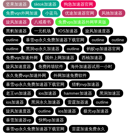
坚果加速器
tiktok加速器
狗急加速器官网
免费vqn外网加速
小蓝鸟
优途加速器官网
风驰加速器
旋风加速器
八戒看书
免费vps加速器外网苹果版
黑豹加速器
一元机场
IOS加速器
旋风加速度器
outline
暴雪vp永久免费加速器下载官网
outline
outline
outline
黑洞vp永久加速器
outline
蚂蚁vp加速器官网
免费vqn加速外网
国外上网加速器
西柚加速器
旋风加速度器
免费跨墙软件
海外加速器试用一小时
永久免费vqn加速外网
外网加速免费软件
暴雪vp永久免费加速器下载官网
猎豹nvp加速器
老王vn加速器
ios加速器
hammer加速器
黑洞加速噐
ios加速器
黑洞永久加速器
雷霆加器速
outline
旋风加速度器
outline
ios加速器
极光vp加速器
暴雪加速器vp
快鸭vp加速器
暴雪vp永久免费加速器下载官网
雷霆加速免费永久