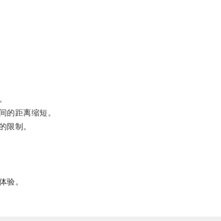
。
间的距离缩短。
的限制。
体验。