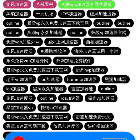
旋风加速器
八戒看书
免费vps加速器外网苹果版
黑豹加速器
一元机场
IOS加速器
旋风加速度器
outline
暴雪vp永久免费加速器下载官网
outline
outline
outline
黑洞vp永久加速器
outline
蚂蚁vp加速器官网
免费vqn加速外网
国外上网加速器
西柚加速器
旋风加速度器
免费跨墙软件
海外加速器试用一小时
永久免费vqn加速外网
外网加速免费软件
暴雪vp永久免费加速器下载官网
猎豹nvp加速器
老王vn加速器
ios加速器
hammer加速器
黑洞加速噐
ios加速器
黑洞永久加速器
雷霆加器速
outline
旋风加速度器
outline
ios加速器
极光vp加速器
暴雪加速器vp
快鸭vp加速器
暴雪vp永久免费加速器下载官网
雷霆加速免费永久
香蕉加速器官网正版
旋风加速度器
快柠檬加速器
闪电猫加速器