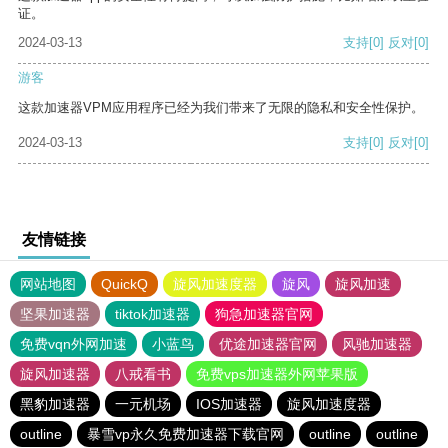
证。
2024-03-13
支持
[0]
反对
[0]
游客
这款加速器VPM应用程序已经为我们带来了无限的隐私和安全性保护。
2024-03-13
支持
[0]
反对
[0]
友情链接
网站地图
QuickQ
旋风加速度器
旋风
旋风加速
坚果加速器
tiktok加速器
狗急加速器官网
免费vqn外网加速
小蓝鸟
优途加速器官网
风驰加速器
旋风加速器
八戒看书
免费vps加速器外网苹果版
黑豹加速器
一元机场
IOS加速器
旋风加速度器
outline
暴雪vp永久免费加速器下载官网
outline
outline