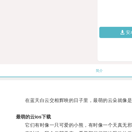
安
简介
在蓝天白云交相辉映的日子里，最萌的云朵就像是
最萌的云ios下载
它们有时像一只可爱的小熊，有时像一个天真无邪