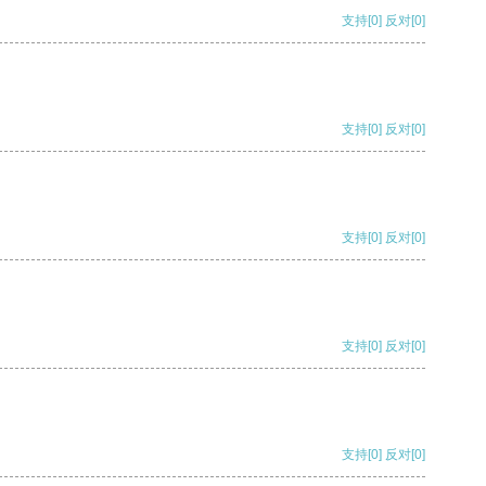
支持
[0]
反对
[0]
支持
[0]
反对
[0]
支持
[0]
反对
[0]
支持
[0]
反对
[0]
支持
[0]
反对
[0]