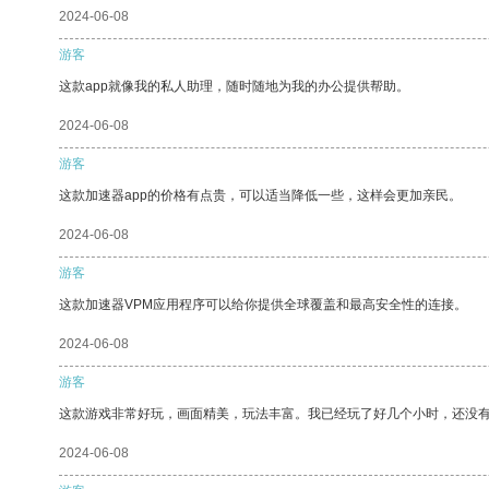
2024-06-08
游客
这款app就像我的私人助理，随时随地为我的办公提供帮助。
2024-06-08
游客
这款加速器app的价格有点贵，可以适当降低一些，这样会更加亲民。
2024-06-08
游客
这款加速器VPM应用程序可以给你提供全球覆盖和最高安全性的连接。
2024-06-08
游客
这款游戏非常好玩，画面精美，玩法丰富。我已经玩了好几个小时，还没
2024-06-08