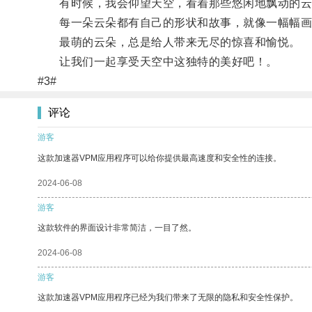
有时候，我会仰望天空，看着那些悠闲地飘动的云
每一朵云朵都有自己的形状和故事，就像一幅幅画
最萌的云朵，总是给人带来无尽的惊喜和愉悦。
让我们一起享受天空中这独特的美好吧！。
#3#
评论
游客
这款加速器VPM应用程序可以给你提供最高速度和安全性的连接。
2024-06-08
游客
这款软件的界面设计非常简洁，一目了然。
2024-06-08
游客
这款加速器VPM应用程序已经为我们带来了无限的隐私和安全性保护。