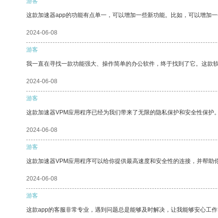
游客
这款加速器app的功能有点单一，可以增加一些新功能。比如，可以增加
2024-06-08
游客
我一直在寻找一款功能强大、操作简单的办公软件，终于找到了它。这款
2024-06-08
游客
这款加速器VPM应用程序已经为我们带来了无限的隐私保护和安全性保护
2024-06-08
游客
这款加速器VPM应用程序可以给你提供最高速度和安全性的连接，并帮助
2024-06-08
游客
这款app的客服非常专业，遇到问题总是能够及时解决，让我能够安心工作