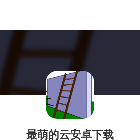
最萌的云安卓下载