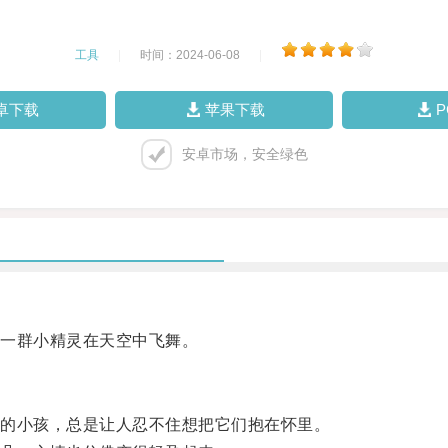
工具
|
时间：2024-06-08
|
卓下载
苹果下载
安卓市场，安全绿色
一群小精灵在天空中飞舞。
的小孩，总是让人忍不住想把它们抱在怀里。