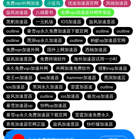
免费vqn外网加速
小蓝鸟
优途加速器官网
风驰加速器
旋风加速器
八戒看书
免费vps加速器外网苹果版
黑豹加速器
一元机场
IOS加速器
旋风加速度器
outline
暴雪vp永久免费加速器下载官网
outline
outline
outline
黑洞vp永久加速器
outline
蚂蚁vp加速器官网
免费vqn加速外网
国外上网加速器
西柚加速器
旋风加速度器
免费跨墙软件
海外加速器试用一小时
永久免费vqn加速外网
外网加速免费软件
猎豹nvp加速器
老王vn加速器
ios加速器
hammer加速器
黑洞加速噐
ios加速器
黑洞永久加速器
雷霆加器速
outline
旋风加速度器
outline
ios加速器
极光vp加速器
暴雪加速器vp
快鸭vp加速器
暴雪vp永久免费加速器下载官网
雷霆加速免费永久
香蕉加速器官网正版
旋风加速度器
快柠檬加速器
闪电猫加速器