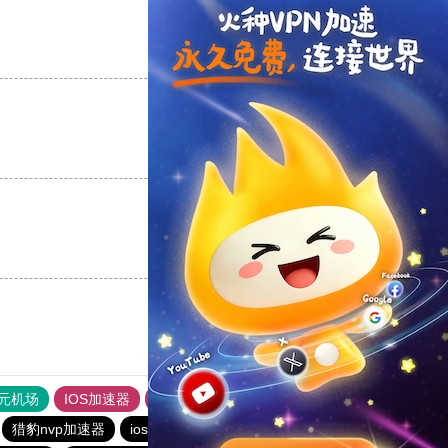
支持
[0]
反对
[0]
支持
[0]
反对
[0]
支持
[0]
反对
[0]
元机场
IOS加速器
旋风加速度器
outline
猎豹nvp加速器
ios加速器
hammer加速器
ios加速器