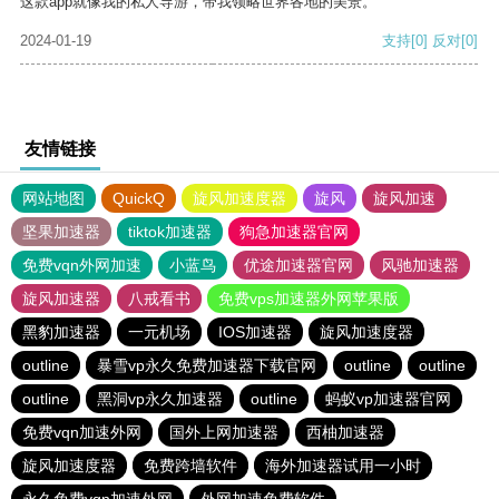
这款app就像我的私人导游，带我领略世界各地的美景。
2024-01-19
支持
[0]
反对
[0]
友情链接
网站地图
QuickQ
旋风加速度器
旋风
旋风加速
坚果加速器
tiktok加速器
狗急加速器官网
免费vqn外网加速
小蓝鸟
优途加速器官网
风驰加速器
旋风加速器
八戒看书
免费vps加速器外网苹果版
黑豹加速器
一元机场
IOS加速器
旋风加速度器
outline
暴雪vp永久免费加速器下载官网
outline
outline
outline
黑洞vp永久加速器
outline
蚂蚁vp加速器官网
免费vqn加速外网
国外上网加速器
西柚加速器
旋风加速度器
免费跨墙软件
海外加速器试用一小时