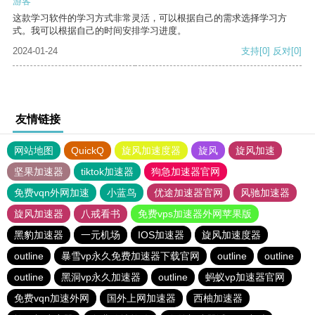
游客
这款学习软件的学习方式非常灵活，可以根据自己的需求选择学习方
式。我可以根据自己的时间安排学习进度。
2024-01-24
支持
[0]
反对
[0]
友情链接
网站地图
QuickQ
旋风加速度器
旋风
旋风加速
坚果加速器
tiktok加速器
狗急加速器官网
免费vqn外网加速
小蓝鸟
优途加速器官网
风驰加速器
旋风加速器
八戒看书
免费vps加速器外网苹果版
黑豹加速器
一元机场
IOS加速器
旋风加速度器
outline
暴雪vp永久免费加速器下载官网
outline
outline
outline
黑洞vp永久加速器
outline
蚂蚁vp加速器官网
免费vqn加速外网
国外上网加速器
西柚加速器