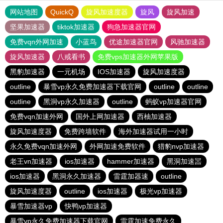
网站地图
QuickQ
旋风加速度器
旋风
旋风加速
坚果加速器
tiktok加速器
狗急加速器官网
免费vqn外网加速
小蓝鸟
优途加速器官网
风驰加速器
旋风加速器
八戒看书
免费vps加速器外网苹果版
黑豹加速器
一元机场
IOS加速器
旋风加速度器
outline
暴雪vp永久免费加速器下载官网
outline
outline
outline
黑洞vp永久加速器
outline
蚂蚁vp加速器官网
免费vqn加速外网
国外上网加速器
西柚加速器
旋风加速度器
免费跨墙软件
海外加速器试用一小时
永久免费vqn加速外网
外网加速免费软件
猎豹nvp加速器
老王vn加速器
ios加速器
hammer加速器
黑洞加速噐
ios加速器
黑洞永久加速器
雷霆加器速
outline
旋风加速度器
outline
ios加速器
极光vp加速器
暴雪加速器vp
快鸭vp加速器
暴雪vp永久免费加速器下载官网
雷霆加速免费永久