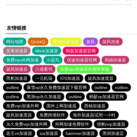
友情链接
网站地图
QuickQ
旋风加速度器
旋风
旋风加速
坚果加速器
tiktok加速器
狗急加速器官网
免费vqn外网加速
小蓝鸟
优途加速器官网
风驰加速器
旋风加速器
八戒看书
免费vps加速器外网苹果版
黑豹加速器
一元机场
IOS加速器
旋风加速度器
outline
暴雪vp永久免费加速器下载官网
outline
outline
outline
黑洞vp永久加速器
outline
蚂蚁vp加速器官网
免费vqn加速外网
国外上网加速器
西柚加速器
旋风加速度器
免费跨墙软件
海外加速器试用一小时
永久免费vqn加速外网
外网加速免费软件
猎豹nvp加速器
老王vn加速器
ios加速器
hammer加速器
黑洞加速噐